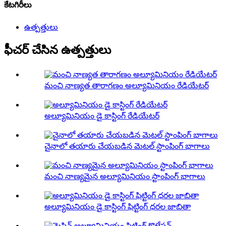
కేటగిరీలు
ఉత్పత్తులు
ఫీచర్ చేసిన ఉత్పత్తులు
మంచి నాణ్యత తారాగణం అల్యూమినియం రేడియేటర్
అల్యూమినియం డై కాస్టింగ్ రేడియేటర్
చైనాలో తయారు చేయబడిన మెటల్ స్టాంపింగ్ భాగాలు
మంచి నాణ్యమైన అల్యూమినియం స్టాంపింగ్ భాగాలు
అల్యూమినియం డై కాస్టింగ్ ఫిట్టింగ్ ధరల జాబితా