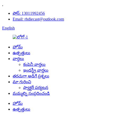
,
ఫోన్: 13011992456
Email: rhdiecast@outlook.com
English
హోమ్
ఉత్పత్తులు
వార్తలు
కంపెనీ వార్తలు
ఇండస్ట్రీ వార్తలు
తరచుగా అడిగే ప్రశ్నలు
మా గురించి
ఫ్యాక్టరీ పర్యటన
మమ్మల్ని సంప్రదించండి
హోమ్
ఉత్పత్తులు